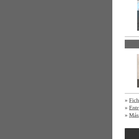
»
Fich
»
Entr
»
Más