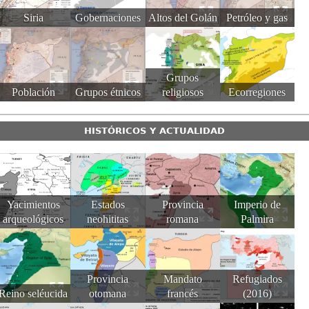
Siria
Gobernaciones
Altos del Golán
Petróleo y gas
Grupos
Población
Grupos étnicos
religiosos
Ecorregiones
HISTÓRICOS Y ACTUALIDAD
Yacimientos
Estados
Provincia
Imperio de
arqueológicos
neohititas
romana
Palmira
Provincia
Mandato
Refugiados
Reino seléucida
otomana
francés
(2016)