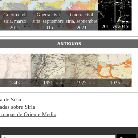
Guerra civil
Guerra civil
Guerra civil
siria, marzo
siria, septiembre
siria, septiembre
2011 vs 2015
2015
2015
2021
ANTIGUOS
1843
1851
1923
1935
a de Siria
adas sobre Siria
 mapas de Oriente Medio