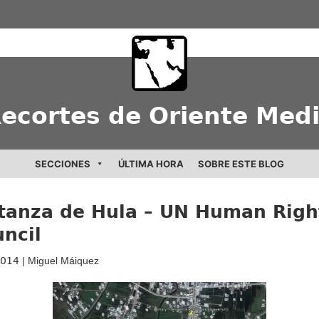
ecortes de Oriente Med
SECCIONES
ÚLTIMA HORA
SOBRE ESTE BLOG
tanza de Hula – UN Human Righ
ncil
2014
| Miguel Máiquez