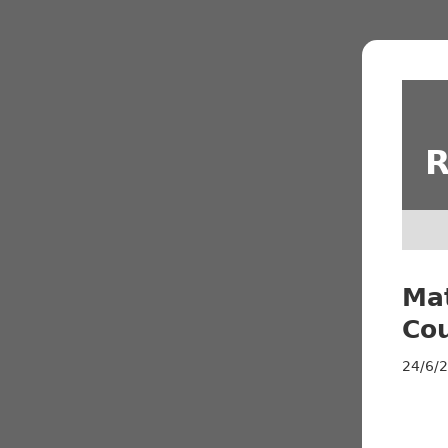
R
Ma
Cou
24/6/