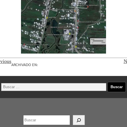
vious
N
ARCHIVADO EN: