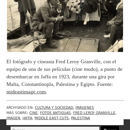
El fotógrafo y cineasta Fred Leroy Granville, con el
equipo de una de sus películas (cine mudo), a punto de
desembarcar en Jaffa en 1923, durante una gira por
Malta, Constantinopla, Palestina y Egipto
.
Fuente:
mideastimage.com
.
ARCHIVADO EN:
CULTURA Y SOCIEDAD
,
IMÁGENES
MÁS SOBRE:
CINE
,
FOTOS ANTIGUAS
,
FRED LEROY GRANVILLE
,
IMAGEN
,
JAFFA
,
MIDDLE EAST CUTS
,
PALESTINA