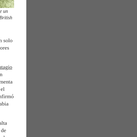
de un
British
n solo
yores
ntagio
an
umenta
 el
nfirmó
abia
alta
 de