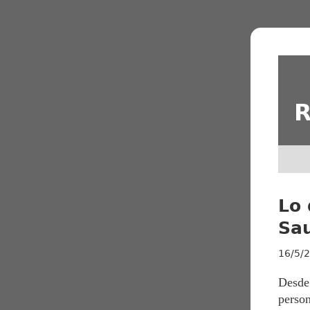
R
Lo 
Sa
16/5/
Desde 
perso