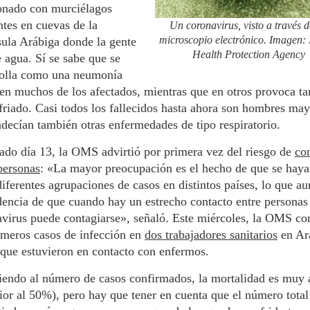
ionado con murciélagos
ntes en cuevas de la
Un coronavirus, visto a través 
microscopio electrónico. Imagen: 
ula Arábiga donde la gente
Health Protection Agency
 agua. Sí se sabe que se
rolla como una neumonía
en muchos de los afectados, mientras que en otros provoca ta
friado. Casi todos los fallecidos hasta ahora son hombres ma
decían también otras enfermedades de tipo respiratorio.
ado día 13, la OMS advirtió por primera vez del riesgo de
co
personas
: «La mayor preocupación es el hecho de que se hay
diferentes agrupaciones de casos en distintos países, lo que a
dencia de que cuando hay un estrecho contacto entre personas
virus puede contagiarse», señaló. Este miércoles, la OMS co
imeros casos de infección en
dos trabajadores sanitarios
en Ar
que estuvieron en contacto con enfermos.
endo al número de casos confirmados, la mortalidad es muy 
ior al 50%), pero hay que tener en cuenta que el número total