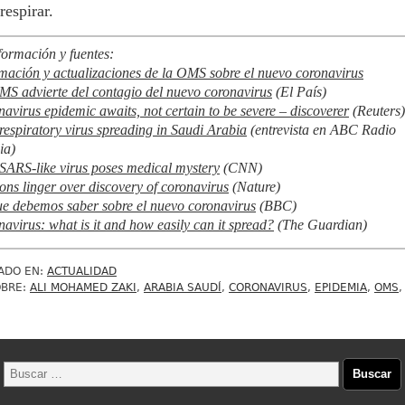
respirar.
formación y fuentes:
mación y actualizaciones de la OMS sobre el nuevo coronavirus
S advierte del contagio del nuevo coronavirus
(El País)
avirus epidemic awaits, not certain to be severe – discoverer
(Reuters)
espiratory virus spreading in Saudi Arabia
(entrevista en ABC Radio
ia)
ARS-like virus poses medical mystery
(CNN)
ons linger over discovery of coronavirus
(Nature)
e debemos saber sobre el nuevo coronavirus
(BBC)
avirus: what is it and how easily can it spread?
(The Guardian)
ADO EN:
ACTUALIDAD
OBRE:
ALI MOHAMED ZAKI
,
ARABIA SAUDÍ
,
CORONAVIRUS
,
EPIDEMIA
,
OMS