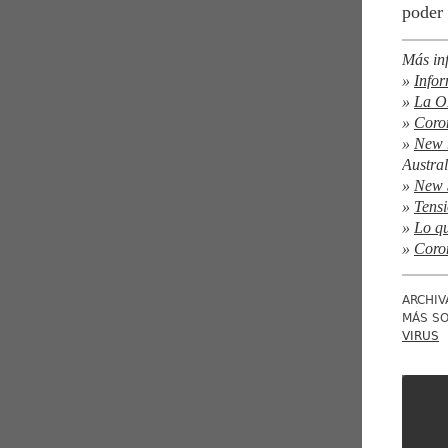
poder 
Más in
»
Infor
»
La OM
»
Coron
»
New r
Austral
»
New S
»
Tensi
»
Lo qu
»
Coron
ARCHIV
MÁS S
VIRUS