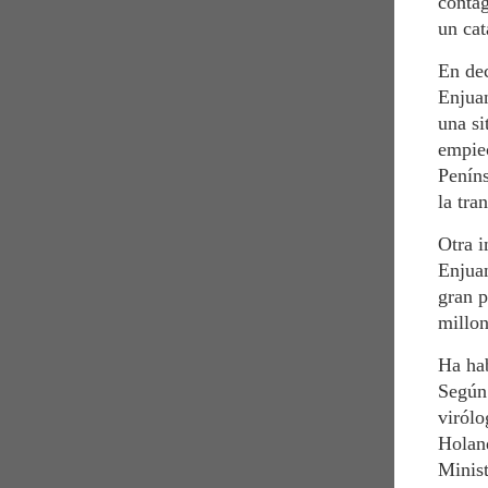
contag
un cat
En dec
Enjuan
una si
empiec
Penín
la tra
Otra i
Enjuan
gran p
millon
Ha hab
Según 
viról
Holand
Minist