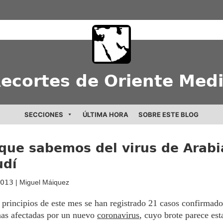
ecortes de Oriente Med
SECCIONES
ÚLTIMA HORA
SOBRE ESTE BLOG
que sabemos del virus de Arabi
udí
2013
| Miguel Máiquez
principios de este mes se han registrado 21 casos confirmado
nas afectadas por un nuevo
coronavirus
, cuyo brote parece est