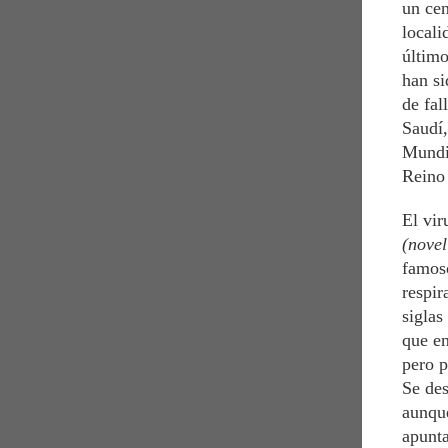
un cen
local
último
han si
de fal
Saudí,
Mundia
Reino
El vi
(novel
famo
respir
siglas
que e
pero p
Se des
aunq
apunta