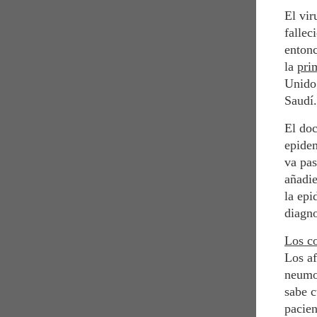
El vir
fallec
entonc
la
pri
Unido 
Saudí.
El do
epidem
va pas
añadie
la epi
diagno
Los c
Los af
neumon
sabe c
pacien