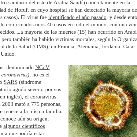
tro sanitario del este de Arabia Saudí (concretamente en la
idad de
Hofuf
, en cuyo hospital se han detectado la mayoría de
s casos). El virus fue
identificado el año pasado
, y desde ent
do confirmados unos 40 casos en todo el mundo, con una vei
lecidos. La mayoría de las muertes (15) han ocurrido en Arabi
 pero también ha habido víctimas mortales, según la Organiz
l de la Salud (OMS), en Francia, Alemania, Jordania, Catar 
 Unido.
rus, denominado
NCoV
 coronavirus),
no es el
so
SARS
(síndrome
atorio agudo severo, por sus
 en inglés), el coronavirus
n 2003 mató a 775 personas,
ertenece a la misma familia.
conoce aún su origen,
ue
algunos científicos
n a que podría estar