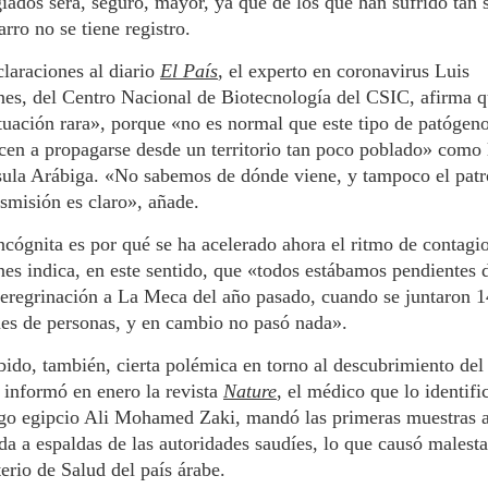
iados será, seguro, mayor, ya que de los que han sufrido tan 
arro no se tiene registro.
laraciones al diario
El País
,
el experto en coronavirus Luis
es, del Centro Nacional de Biotecnología del CSIC, afirma q
tuación rara», porque «no es normal que este tipo de patógen
en a propagarse desde un territorio tan poco poblado» como 
sula Arábiga. «No sabemos de dónde viene, y tampoco el patr
nsmisión es claro», añade.
ncógnita es por qué se ha acelerado ahora el ritmo de contagio
es indica, en este sentido, que «todos estábamos pendientes d
eregrinación a La Meca del año pasado, cuando se juntaron 1
es de personas, y en cambio no pasó nada».
ido, también, cierta polémica en torno al descubrimiento del 
informó en enero la revista
Nature
, el médico que lo identific
ogo egipcio Ali Mohamed Zaki, mandó las primeras muestras 
a a espaldas de las autoridades saudíes, lo que causó malesta
erio de Salud del país árabe.