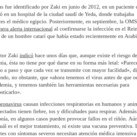
us fue identificado por Zaki en junio de 2012, en un paciente
ió en un hospital de la ciudad saudí de Yeda, donde trabajaba
es el médico egipcio. Posteriormente, en septiembre, la OMS
mera alerta internacional
al confirmarse la infección en el Rei
de un hombre catarí que había estado recientemente en Arab
ctor Zaki
indicó
hace unos días que, aunque existe el riesgo d
ia, ésta no tiene por qué darse en su forma más letal: «Parec
o a paso y que cada vez se transmite con mayor facilidad», di
ndo, no obstante, que «ahora tenemos el virus antes de que o
demia, y tenemos también las herramientas necesarias para
sticarlo».
oronavirus
causan infecciones respiratorias en humanos y ani
ectados tienen fiebre, tos y dificultades para respirar. Además
ía, en algunos casos pueden provocar fallos en el riñón. Aú
uál es el mejor tratamiento, ni existe una vacuna preventiva. 
tes con síntomas severos necesitan atención médica intensiva