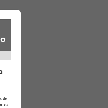
io
a
s de
ar en