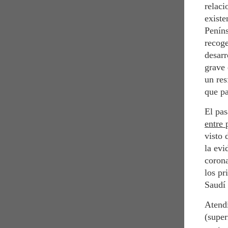
relac
existe
Peníns
recoge
desar
grave 
un res
que pa
El pas
entre 
visto 
la evi
corona
los pr
Saudí 
Atendi
(super