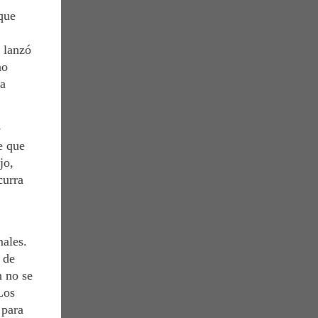
 que
 lanzó
no
ia
e
e que
jo,
curra
males.
 de
n no se
Los
 para