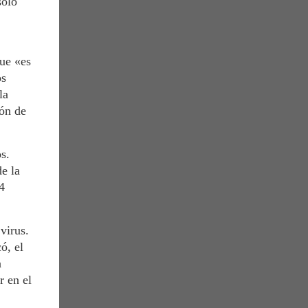
solo
ue «es
os
la
ón de
s.
e la
4
virus.
ó, el
a
r en el