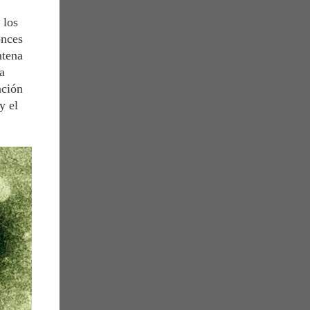
 los
onces
ntena
a
ación
y el