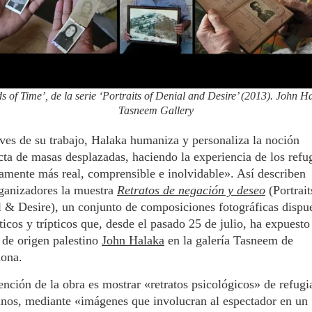
 of Time’, de la serie ‘Portraits of Denial and Desire’ (2013). John H
Tasneem Gallery
ves de su trabajo, Halaka humaniza y personaliza la noción
cta de masas desplazadas, haciendo la experiencia de los refu
tamente más real, comprensible e inolvidable». Así describen
ganizadores la muestra
Retratos de negación y deseo
(Portrait
 & Desire), un conjunto de composiciones fotográficas dispu
ticos y trípticos que, desde el pasado 25 de julio, ha expuesto
a de origen palestino
John Halaka
en la galería Tasneem de
lona.
ención de la obra es mostrar «retratos psicológicos» de refugi
inos, mediante «imágenes que involucran al espectador en un