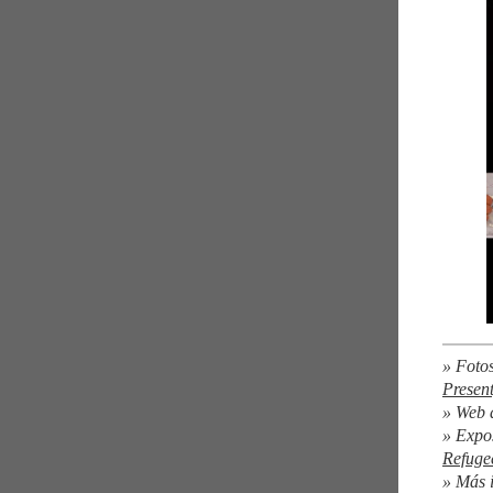
» Foto
Present
» Web d
» Expo
Refuge
» Más 