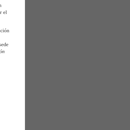
n
r el
ación
sede
ión