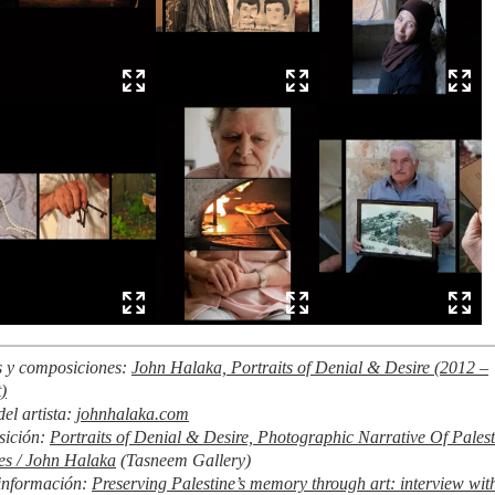
s y composiciones:
John Halaka, Portraits of Denial & Desire (2012 –
)
el artista:
johnhalaka.com
sición:
Portraits of Denial & Desire, Photographic Narrative Of Palest
es / John Halaka
(Tasneem Gallery)
información:
Preserving Palestine’s memory through art: interview wit