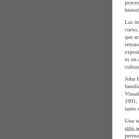
proces
histor
Las im
curso,
que ar
retrat
exposi
es un 
cultur
John H
famili
Visua
1991, 
tanto 
Una se
sitio 
perman