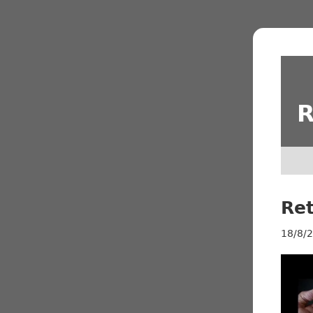
R
Ret
18/8/