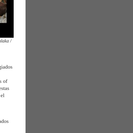
alaka /
giados
s of
estas
 el
ados