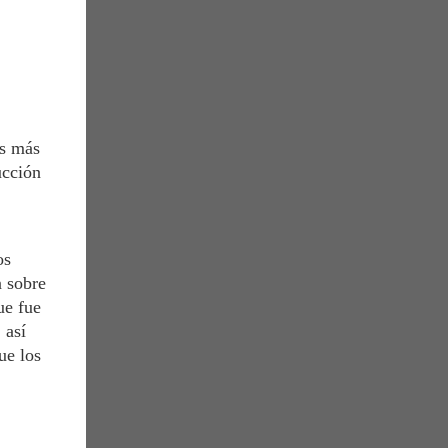
os más
ucción
os
n sobre
ue fue
 así
ue los