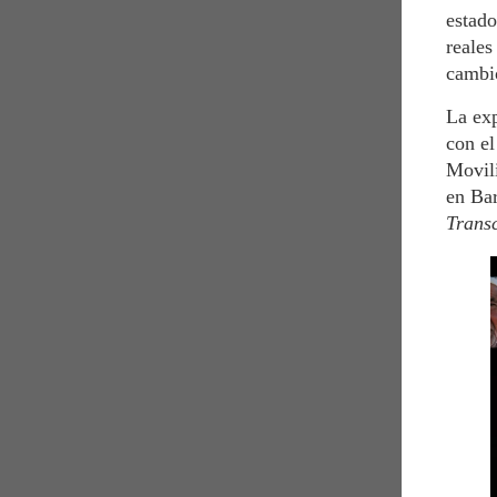
estad
reales
cambi
La exp
con e
Movili
en Bar
Transc