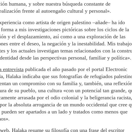
ión humana, y sobre nuestra búsqueda constante de
ealización frente al autoengaño cultural y personal».
periencia como artista de origen palestino –añade– ha ido
forma a mis investigaciones pictóricas sobre los ciclos de la
ión y el desplazamiento, así como a una exploración de las
ones entre el deseo, la negación y la inestabilidad. Mis trabaj
tes y los actuales investigan temas relacionados con la constr
identidad desde las perspectivas personal, familiar y política».
a entrevista
publicada el año pasado por el portal Electronic
da, Halaka indicaba que sus fotografías de refugiados palestin
entan un compromiso con su familia y, también, una reflexió
tura de su pueblo, una cultura «con un potencial tan grande, q
camente arrasada por el odio colonial y la beligerancia racista,
or la absoluta arrogancia de un mundo occidental que cree q
 pueden ser apartados a un lado y tratados como menos que
os».
web, Halaka resume su filosofía con una frase del escritor