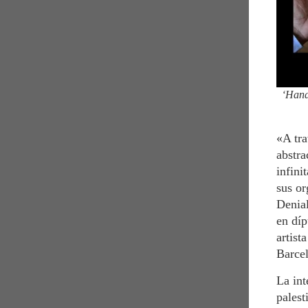
‘Hands
«A tra
abstra
infini
sus or
Denial
en díp
artist
Barce
La int
palest