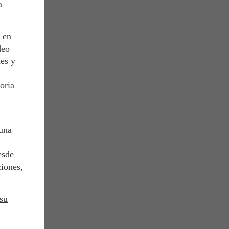
a
 en
deo
nes y
oria
 una
esde
ciones,
su