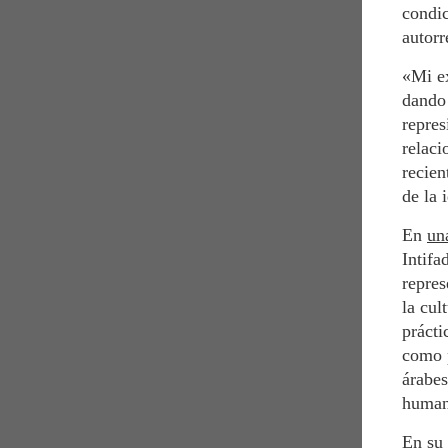
condic
autorr
«Mi ex
dando 
repres
relaci
recien
de la 
En
un
Intifa
repres
la cul
prácti
como p
árabes
human
En su 