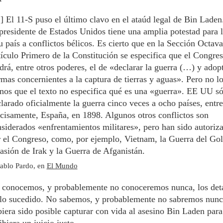
 El 11-S puso el último clavo en el ataúd legal de Bin Lade
presidente de Estados Unidos tiene una amplia potestad para l
u país a conflictos bélicos. Es cierto que en la Sección Octava
ículo Primero de la Constitución se especifica que el Congre
drá, entre otros poderes, el de «declarar la guerra (…) y adop
mas concernientes a la captura de tierras y aguas». Pero no lo
os que el texto no especifica qué es una «guerra». EE UU só
larado oficialmente la guerra cinco veces a ocho países, entre
cisamente, España, en 1898. Algunos otros conflictos son
siderados «enfrentamientos militares», pero han sido autoriz
 el Congreso, como, por ejemplo, Vietnam, la Guerra del Gol
asión de Irak y la Guerra de Afganistán.
ablo Pardo, en
El Mundo
conocemos, y probablemente no conoceremos nunca, los deta
lo sucedido. No sabemos, y probablemente no sabremos nunca
iera sido posible capturar con vida al asesino Bin Laden par
ibiera un juicio justo.