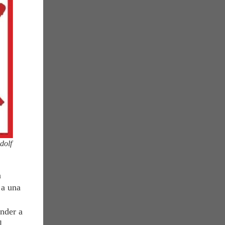
dolf
a
 a una
onder a
l