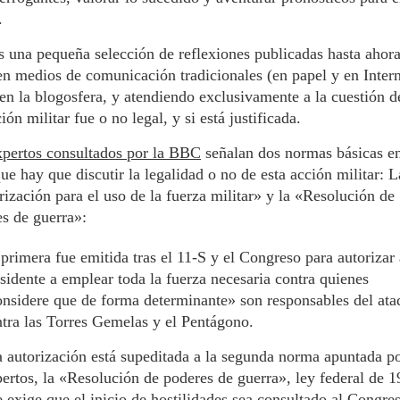
.
s una pequeña selección de reflexiones publicadas hasta ahora
en medios de comunicación tradicionales (en papel y en Intern
n la blogosfera, y atendiendo exclusivamente a la cuestión de
ión militar fue o no legal, y si está justificada.
xpertos consultados por la BBC
señalan dos normas básicas en
que hay que discutir la legalidad o no de esta acción militar: L
ización para el uso de la fuerza militar» y la «Resolución de
s de guerra»:
primera fue emitida tras el 11-S y el Congreso para autorizar 
sidente a emplear toda la fuerza necesaria contra quienes
nsidere que de forma determinante» son responsables del ata
tra las Torres Gemelas y el Pentágono.
 autorización está supeditada a la segunda norma apuntada po
ertos, la «Resolución de poderes de guerra», ley federal de 
 exige que el inicio de hostilidades sea consultado al Congre