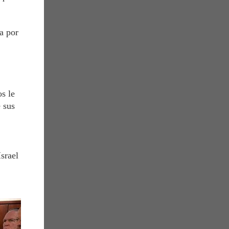
a por
s le
 sus
srael