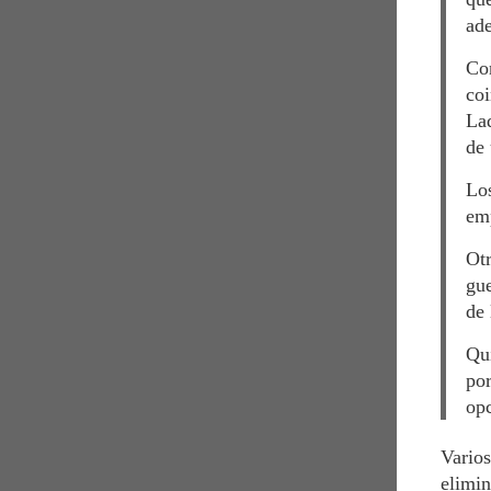
ade
Con
coi
Lad
de 
Los
emp
Otr
gue
de 
Qui
por
opc
Varios
elimin