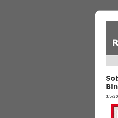
R
Sob
Bi
3/5/2