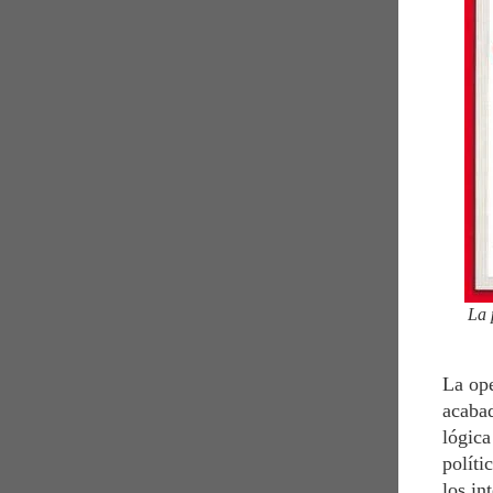
La 
La ope
acabad
lógica
políti
los in