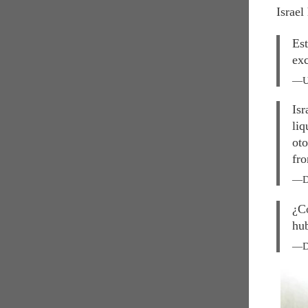
Israel
Est
exc
U
Isr
liq
oto
fro
D
¿Có
hub
D