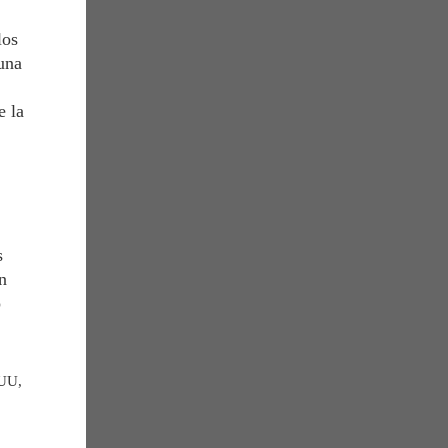
los
una
e la
s
n
o
 UU,