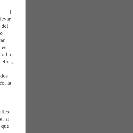
n. […]
levar
 del
so
tar
 es
lo ha
 ellos,
ados
fo, la
lles
, si
a que