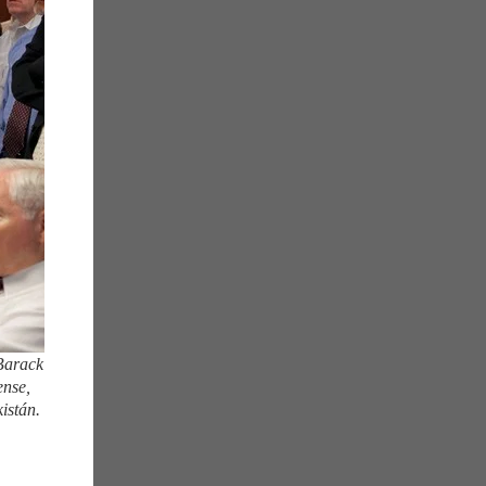
Barack
ense,
istán.