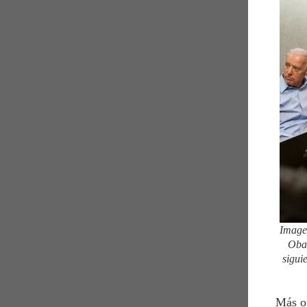
Image
Obam
sigui
Más o