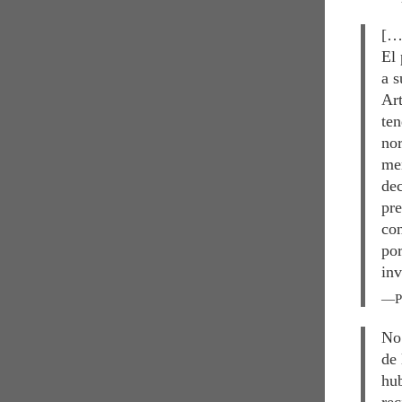
[…]
El 
a s
Art
ten
nor
men
dec
pre
con
por
inv
P
No 
de 
hub
rec