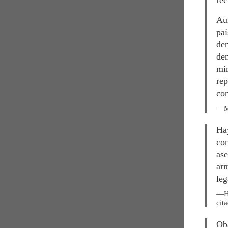
Aun
paí
dem
dem
min
rep
con
M
Hay
con
ase
arm
leg
H
cit
Oba