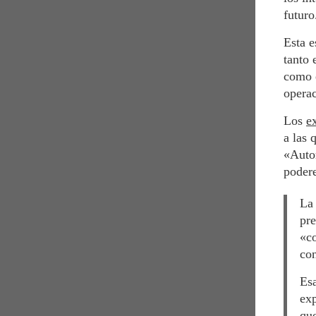
futuro
Esta e
tanto 
como e
operac
Los
e
a las 
«Autor
podere
La 
pre
«co
con
Esa
exp
que