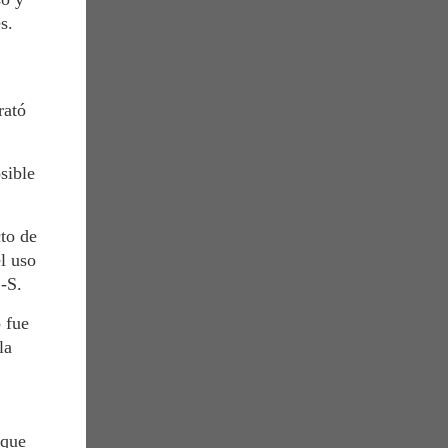
s.
rató
sible
cto de
l uso
1-S.
 fue
la
 que