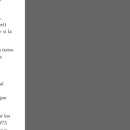
,
et)
 si la
 torno
a
al
que
r los
1973
so y