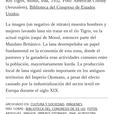
Río Tigris, Mosul, Irak, 1932. Foto: American Colony
(Jerusalem),
Biblioteca del Congreso de Estados
Unidos
.
La imagen (un negativo de nitrato) muestra hombres y
mujeres lavando lana sin tratar en el río Tigris, en la
actual región iraquí de Mosul, entonces parte del
Mandato Británico. La lana desempeñaba un papel
fundamental en la economía de esta zona, donde el
pastoreo y la ganadería eran actividades comunes entre
la población, mayoritariamente kurda. La producción
local de lana siguió siendo importante en los antiguos
territorios del Imperio Otomano, a pesar del efecto
causado por la industrialización del sector textil en
Europa durante el siglo XIX.
ARCHIVADO EN:
CULTURA Y SOCIEDAD
,
IMÁGENES
MÁS SOBRE:
BIBLIOTECA DEL CONGRESO DE EE UU
,
FOTOS
ANTIGUAS
,
IMAGEN
,
IMPERIO OTOMANO
,
IRAK
,
KURDISTÁN
,