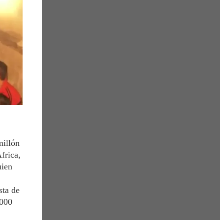
millón
frica,
uien
sta de
.000