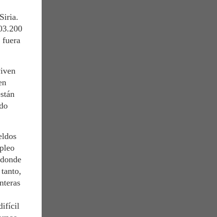
Siria.
03.200
 fuera
viven
en
están
ado
eldos
mpleo
s donde
tanto,
nteras
ifícil