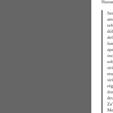
Hassa
Sen
amu
ref
dól
del
fam
apa
osc
sob
sir
muj
sir
rég
don
deu
Za’
Me