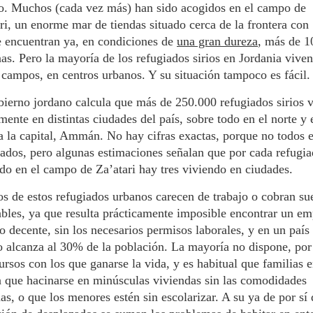
ro. Muchos (cada vez más) han sido acogidos en el campo de
ri, un enorme mar de tiendas situado cerca de la frontera con 
e encuentran ya, en condiciones de
una gran dureza
, más de 1
as. Pero la mayoría de los refugiados sirios en Jordania viven
 campos, en centros urbanos. Y su situación tampoco es fácil.
ierno jordano calcula que más de 250.000 refugiados sirios 
mente en distintas ciudades del país, sobre todo en el norte y 
a la capital, Ammán. No hay cifras exactas, porque no todos 
rados, pero algunas estimaciones señalan que por cada refugi
do en el campo de Za’atari hay tres viviendo en ciudades.
 de estos refugiados urbanos carecen de trabajo o cobran su
bles, ya que resulta prácticamente imposible encontrar un e
 o decente, sin los necesarios permisos laborales, y en un paí
o alcanza al 30% de la población. La mayoría no dispone, por 
ursos con los que ganarse la vida, y es habitual que familias e
 que hacinarse en minúsculas viviendas sin las comodidades
s, o que los menores estén sin escolarizar. A su ya de por sí d