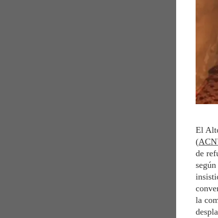
El Al
(
ACN
de ref
segú
insist
conver
la com
despla