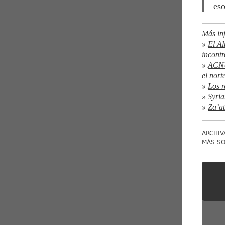
eso
Más in
»
El Al
incontr
»
ACNUR
el nort
»
Los r
»
Syria
»
Za’at
ARCHIV
MÁS S