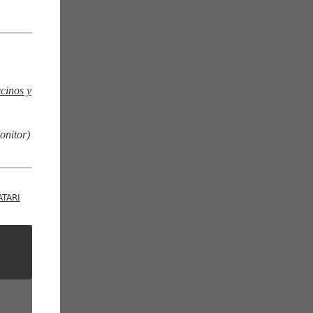
ecinos y
onitor)
ATARI