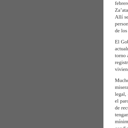
febre
Za’ata
Allí s
person
de los
El Gob
actual
torno 
regist
vivien
Muchos
misera
legal,
el par
de rec
tengan
mínima