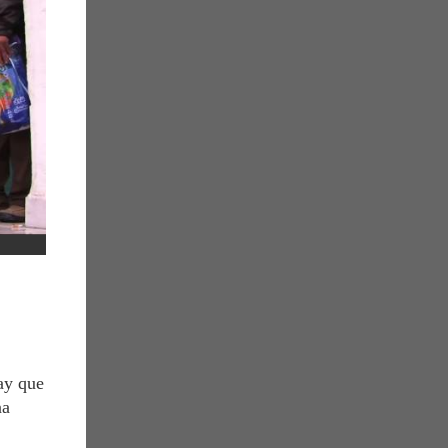
hay que
na