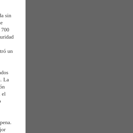
da sin
de
s 700
guridad
tró un
ados
o. La
ión
 el
o
 pena.
jor