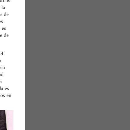
ornos
 la
és de
es
 es
ce de
el
n
 su
ud
a
da es
mos en