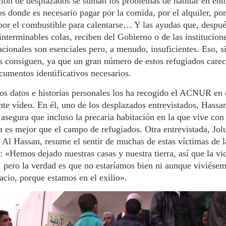
ión de desplazados se suman los problemas de habitar en ent
s donde es necesario pagar por la comida, por el alquiler, por
por el combustible para calentarse… Y las ayudas que, despu
interminables colas, reciben del Gobierno o de las institucion
acionales son esenciales pero, a menudo, insuficientes. Eso, si
s consiguen, ya que un gran número de estos refugiados care
cumentos identificativos necesarios.
s datos e historias personales los ha recogido el ACNUR en 
nte vídeo. En él, uno de los desplazados entrevistados, Hassa
asegura que incluso la precaria habitación en la que vive con
a es mejor que el campo de refugiados. Otra entrevistada, Jol
Al Hassan, resume el sentir de muchas de estas víctimas de l
: «Hemos dejado nuestras casas y nuestra tierra, así que la vi
l, pero la verdad es que no estaríamos bien ni aunque viviése
acio, porque estamos en el exilio».