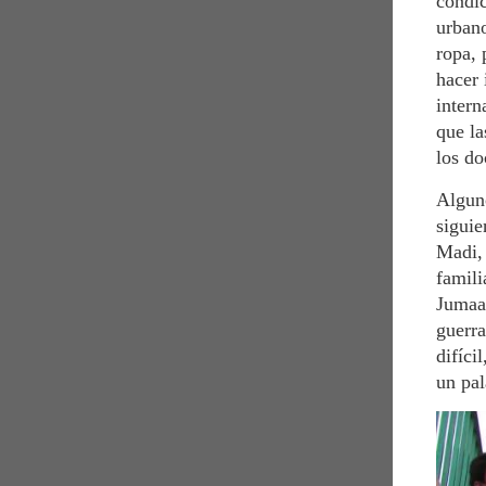
condic
urbano
ropa, 
hacer 
intern
que la
los do
Alguno
siguie
Madi, 
famili
Jumaa 
guerra
difíci
un pal