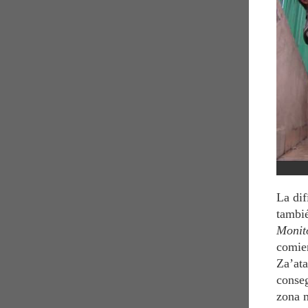
La dif
tambié
Monit
comie
Za’ata
conseg
zona m