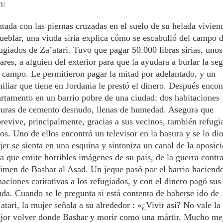
n:
tada con las piernas cruzadas en el suelo de su helada vivien
eblar, una viuda siria explica cómo se escabulló del campo 
ugiados de Za’atari. Tuvo que pagar 50.000 libras sirias, uno
ares, a alguien del exterior para que la ayudara a burlar la se
 campo. Le permitieron pagar la mitad por adelantado, y un
iliar que tiene en Jordania le prestó el dinero. Después encon
rtamento en un barrio pobre de una ciudad: dos habitaciones
uras de cemento desnudo, llenas de humedad. Asegura que
revive, principalmente, gracias a sus vecinos, también refugi
ios. Uno de ellos encontró un televisor en la basura y se lo di
er se sienta en una esquina y sintoniza un canal de la oposic
ia que emite horribles imágenes de su país, de la guerra contra
imen de Bashar al Asad. Un jeque pasó por el barrio haciend
aciones caritativas a los refugiados, y con el dinero pagó sus
da. Cuando se le pregunta si está contenta de haberse ido de
atari, la mujer señala a su alrededor : «¿Vivir así? No vale la
jor volver donde Bashar y morir como una mártir. Mucho me