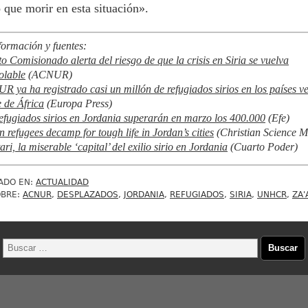
 que morir en esta situación».
formación y fuentes:
to Comisionado alerta del riesgo de que la crisis en Siria se vuelva
olable
(ACNUR)
 ya ha registrado casi un millón de refugiados sirios en los países v
e de África
(Europa Press)
efugiados sirios en Jordania superarán en marzo los 400.000
(Efe)
n refugees decamp for tough life in Jordan’s cities
(Christian Science M
ari, la miserable ‘capital’ del exilio sirio en Jordania
(Cuarto Poder)
ADO EN:
ACTUALIDAD
OBRE:
ACNUR
,
DESPLAZADOS
,
JORDANIA
,
REFUGIADOS
,
SIRIA
,
UNHCR
,
ZA'