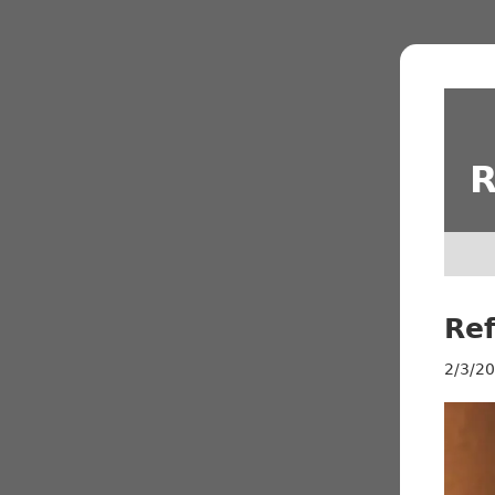
R
Re
2/3/2