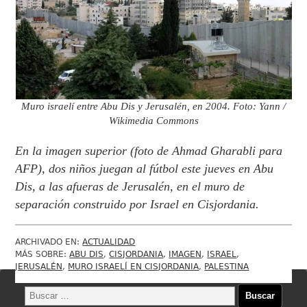
Muro israelí entre Abu Dis y Jerusalén, en 2004. Foto: Yann /
Wikimedia Commons
En la imagen superior (foto de Ahmad Gharabli para
AFP), dos niños juegan al fútbol este jueves en Abu
Dis, a las afueras de Jerusalén, en el muro de
separación construido por Israel en Cisjordania.
ARCHIVADO EN:
ACTUALIDAD
MÁS SOBRE:
ABU DIS
,
CISJORDANIA
,
IMAGEN
,
ISRAEL
,
JERUSALÉN
,
MURO ISRAELÍ EN CISJORDANIA
,
PALESTINA