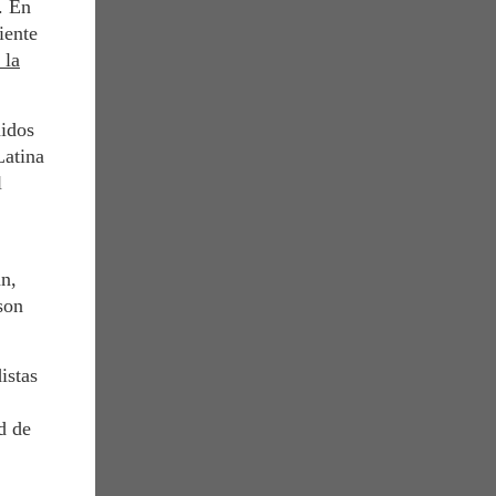
. En
iente
 la
nidos
Latina
l
án,
son
istas
d de