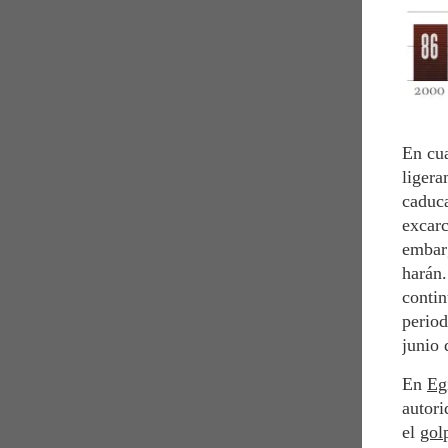
En cu
ligera
caduca
excarc
embarg
harán.
contin
period
junio 
En
Eg
autori
el
gol