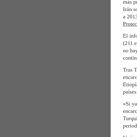
más pr
Irán s
a 2013
Protec
El inf
(211 e
no hay
conti
Tras T
encarc
Etiopí
países
«Si ya
encarc
Turquí
period