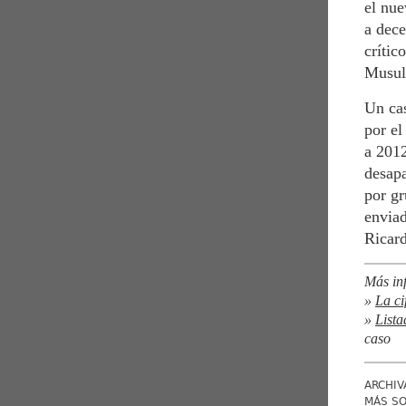
el nue
a dece
crític
Musulm
Un cas
por el
a 2012
desapa
por gr
envia
Ricard
Más in
»
La ci
»
Lista
caso
ARCHIV
MÁS S