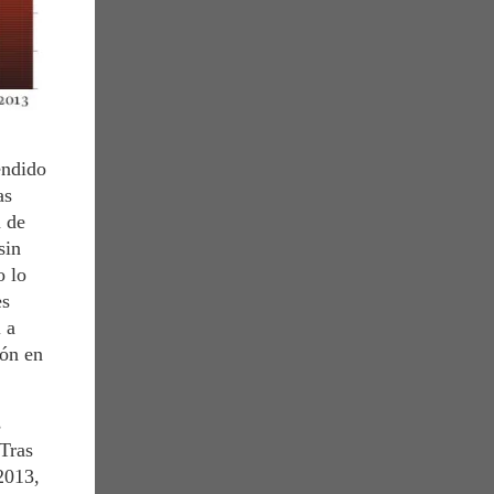
endido
as
a de
sin
o lo
es
 a
ión en
s
 Tras
2013,