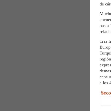
de cár
Muchos
encuen
hasta 
relaci
Tras l
Europ
Turquí
región
expres
demasi
censur
a los 