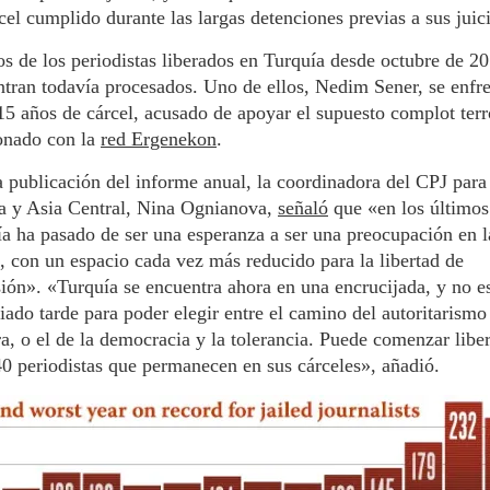
cel cumplido durante las largas detenciones previas a sus juic
 de los periodistas liberados en Turquía desde octubre de 20
tran todavía procesados. Uno de ellos, Nedim Sener, se enfre
15 años de cárcel, acusado de apoyar el supuesto complot terr
onado con la
red Ergenekon
.
a publicación del informe anual, la coordinadora del CPJ para
a y Asia Central, Nina Ognianova,
señaló
que «en los últimos
a ha pasado de ser una esperanza a ser una preocupación en l
, con un espacio cada vez más reducido para la libertad de
ión». «Turquía se encuentra ahora en una encrucijada, y no e
ado tarde para poder elegir entre el camino del autoritarismo 
a, o el de la democracia y la tolerancia. Puede comenzar libe
40 periodistas que permanecen en sus cárceles», añadió.