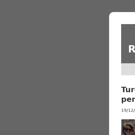
R
Tur
per
19/12