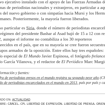
vo ejecutivo instalado con el apoyo de las Fuerzas Armadas 
nas de periodistas nacionales y extranjeros, en particular a aq
os del nuevo gobierno o con simpatías hacia Mursi y los Her
anes. Posteriormente, la mayoría fueron liberados.
o particular es
Siria
, donde el número de periodistas encarce
 régimen del presidente Bashar al Asad bajó de 15 a 12 con r
, aunque el informe no contabiliza a los 30 reporteros
recidos en el país, que en su mayoría se cree fueron secuestr
upos armados de la oposición. Entre ellos hay tres españoles: 
do especial de
El Mundo
Javier Espinosa, el fotógrafo
frelanc
o García Vilanova, y el redactor de
El Periódico
Marc Margi
formación y fuentes:
fra de periodistas presos en el mundo registra su segundo peor año
(CP
do de periodistas encarcelados en el mundo en 2013
, país por país y c
ADO EN:
ACTUALIDAD
OBRE:
CÁRCEL
,
CPJ
,
LIBERTAD DE EXPRESIÓN
,
LIBERTAD DE PRENSA
,
ORIE