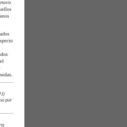
detuvo
uellos
manos
lados
especto
ados
el
e
nedas.
J)
aso por
NTE