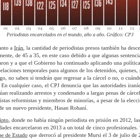
Periodistas encarcelados en el mundo, año a año. Gráfico: CPJ
anto a
Irán
, la cantidad de periodistas presos también ha desc
mente, de 45 a 35, en este caso debido a que algunas sentenci
ron y a que el Gobierno ha continuado aplicando una polític
elaciones temporales para algunos de los detenidos, quienes, 
o, no saben si tendrán que regresar a la cárcel o no, o cuánd
 En cualquier caso, el CPJ denuncia que las autoridades iraní
úan realizando arrestos y condenando a largas penas de cárcel
istas reformistas y miembros de minorías, a pesar de la elecc
de un nuevo presidente, Hasan Rohaní.
ipto
, donde no había ningún periodista en prisión en 2012, la
dades encarcelaron en 2013 a un total de cinco profesionales.
pe de Estado
que derrocó al presidente Mursi el 3 de julio de 