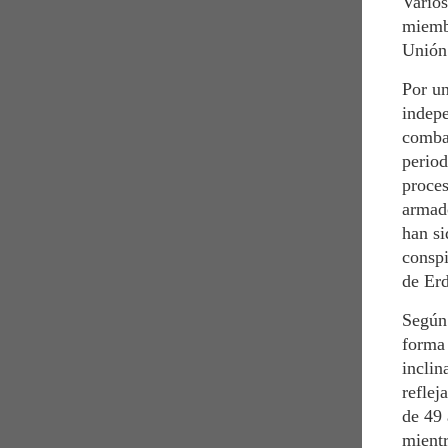
Varios
miembr
Unión
Por un
indepe
combat
period
proces
armado
han si
conspi
de Er
Según 
forma 
inclin
reflej
de 49 
mientr