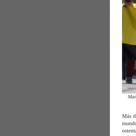
Mani
Más de
mundo 
ostent