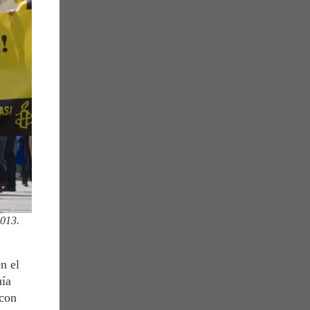
2013.
n el
uía
 con