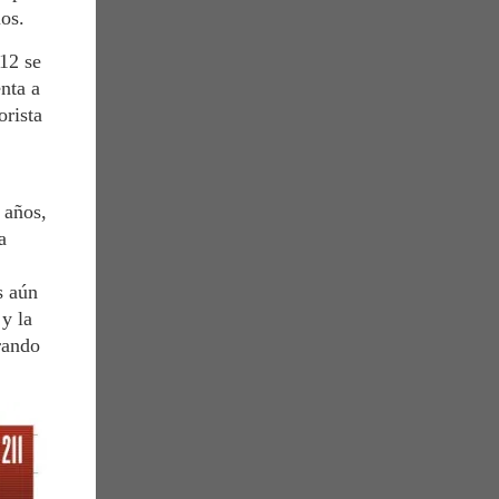
ios.
12 se
nta a
orista
 años,
a
s aún
y la
rando