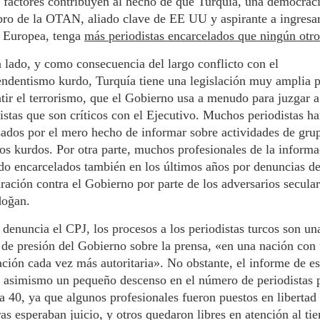
 factores contribuyen al hecho de que Turquía, una democraci
o de la OTAN, aliado clave de EE UU y aspirante a ingresar
 Europea, tenga
más periodistas encarcelados que ningún otro
 lado, y como consecuencia del largo conflicto con el
ndentismo kurdo, Turquía tiene una legislación muy amplia 
ir el terrorismo, que el Gobierno usa a menudo para juzgar a
istas que son críticos con el Ejecutivo. Muchos periodistas ha
ados por el mero hecho de informar sobre actividades de gru
s kurdos. Por otra parte, muchos profesionales de la inform
do encarcelados también en los últimos años por denuncias d
ración contra el Gobierno por parte de los adversarios secular
doğan.
denuncia el CPJ, los procesos a los periodistas turcos son un
de presión del Gobierno sobre la prensa, «en una nación con
ación cada vez más autoritaria». No obstante, el informe de e
a asimismo un pequeño descenso en el número de periodistas 
a 40, ya que algunos profesionales fueron puestos en libertad
as esperaban juicio, y otros quedaron libres en atención al ti