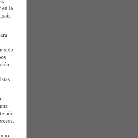
a,
 en la
 país
.
para
n sido
pos
ación
e
istas
a
 una
ste año
presos,
empo