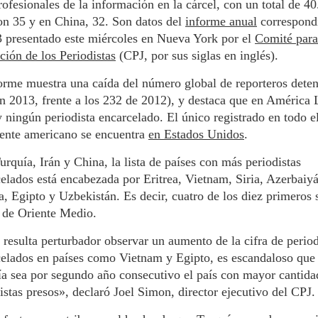
ofesionales de la información en la cárcel, con un total de 40
on 35 y en China, 32. Son datos del
informe anual
correspond
 presentado este miércoles en Nueva York por el
Comité para
ción de los Periodistas
(CPJ, por sus siglas en inglés).
orme muestra una caída del número global de reporteros dete
n 2013, frente a los 232 de 2012), y destaca que en América 
 ningún periodista encarcelado. El único registrado en todo e
nente americano se encuentra
en Estados Unidos
.
urquía, Irán y China, la lista de países con más periodistas
elados está encabezada por Eritrea, Vietnam, Siria, Azerbaiy
a, Egipto y Uzbekistán. Es decir, cuatro de los diez primeros 
 de Oriente Medio.
 resulta perturbador observar un aumento de la cifra de period
elados en países como Vietnam y Egipto, es escandaloso que
a sea por segundo año consecutivo el país con mayor cantida
istas presos», declaró Joel Simon, director ejecutivo del CPJ.