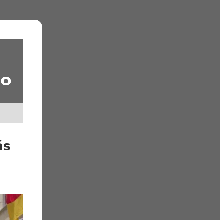
io
ás