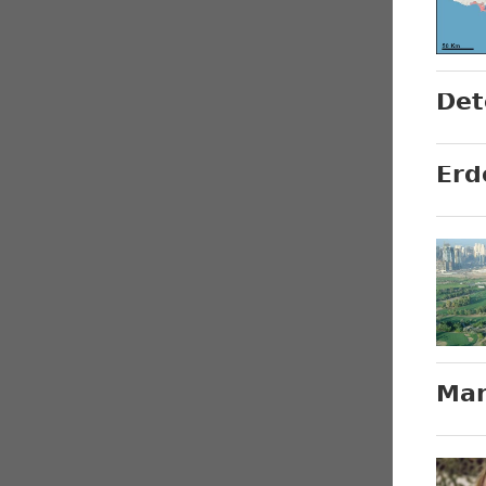
Det
Erd
Mar