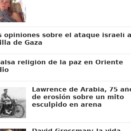
s opiniones sobre el ataque israelí a
tilla de Gaza
falsa religión de la paz en Oriente
io
Lawrence de Arabia, 75 añ
de erosión sobre un mito
esculpido en arena
David Grossman: la vida