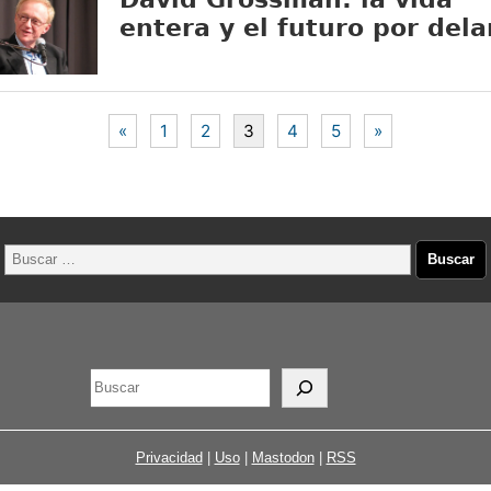
entera y el futuro por del
«
1
2
3
4
5
»
Privacidad
|
Uso
|
Mastodon
|
RSS