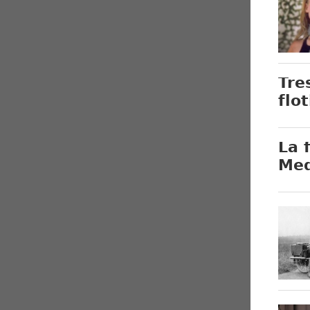
Tre
flo
La 
Med